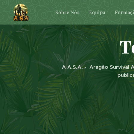
Sobre Nós
Equipa
Formaç
T
A A.S.A. - Aragão Survival 
public