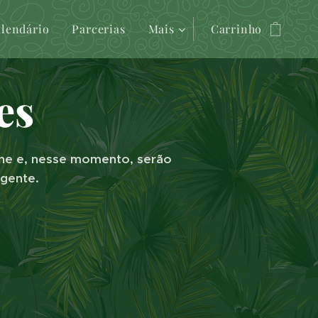
lendário
Parcerias
Mais
Carrinho
es
line e, nesse momento, serão
igente.